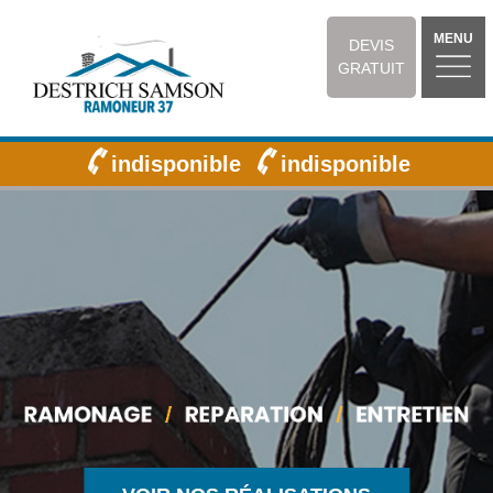
MENU
DEVIS
GRATUIT
indisponible
indisponible