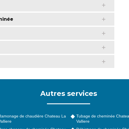
e
minée
e
Autres services
Ramonage de chaudière Chateau La
Tubage de cheminée Chatea
alliere
Valliere