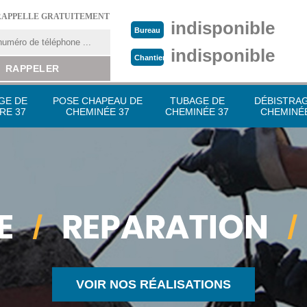
RAPPELLE GRATUITEMENT
indisponible
Bureau
indisponible
Chantier
GE DE
POSE CHAPEAU DE
TUBAGE DE
DÉBISTRA
RE 37
CHEMINÉE 37
CHEMINÉE 37
CHEMINÉE
VOIR NOS RÉALISATIONS