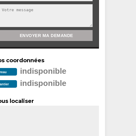
os coordonnées
indisponible
reau
indisponible
antier
us localiser