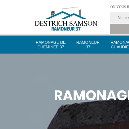
ON VOUS 
RAMONAGE DE
RAMONEUR
RAMONA
CHEMINÉE 37
37
CHAUDIÈ