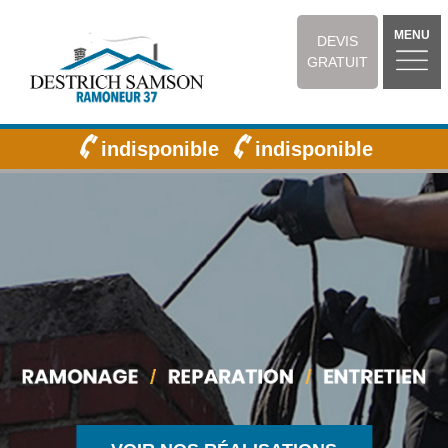
MENU
DEVIS
GRATUIT
indisponible
indisponible