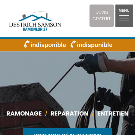
MENU
DEVIS
GRATUIT
indisponible
indisponible