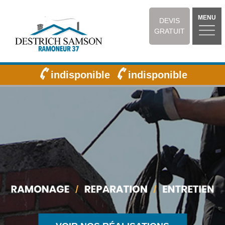
MENU
DEVIS
GRATUIT
indisponible
indisponible