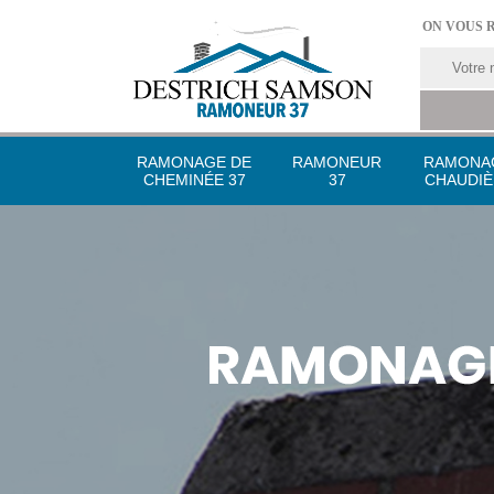
ON VOUS 
RAMONAGE DE
RAMONEUR
RAMONA
CHEMINÉE 37
37
CHAUDIÈ