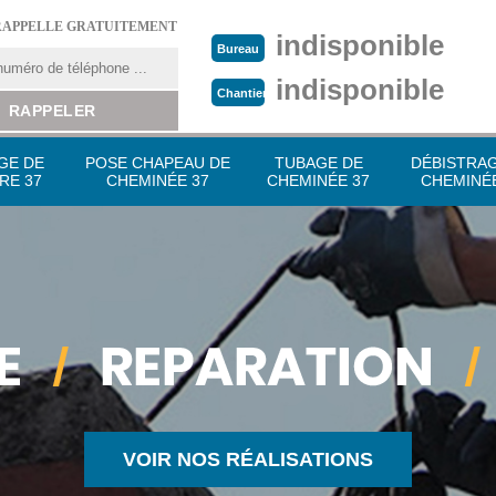
RAPPELLE GRATUITEMENT
indisponible
Bureau
indisponible
Chantier
GE DE
POSE CHAPEAU DE
TUBAGE DE
DÉBISTRA
RE 37
CHEMINÉE 37
CHEMINÉE 37
CHEMINÉE
VOIR NOS RÉALISATIONS