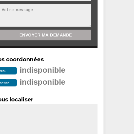
os coordonnées
indisponible
reau
indisponible
antier
us localiser