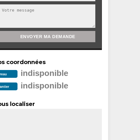
os coordonnées
indisponible
reau
indisponible
antier
us localiser