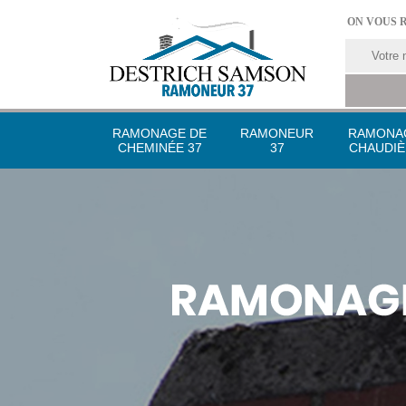
ON VOUS 
RAMONAGE DE
RAMONEUR
RAMONA
CHEMINÉE 37
37
CHAUDIÈ