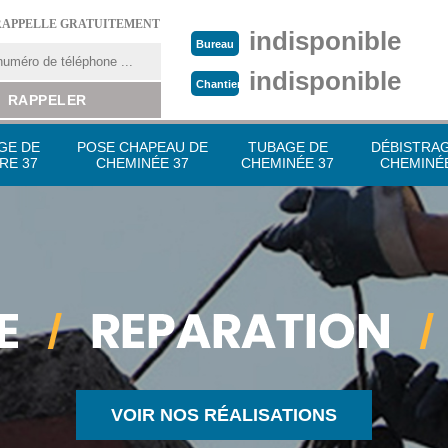
RAPPELLE GRATUITEMENT
indisponible
Bureau
indisponible
Chantier
GE DE
POSE CHAPEAU DE
TUBAGE DE
DÉBISTRA
RE 37
CHEMINÉE 37
CHEMINÉE 37
CHEMINÉE
VOIR NOS RÉALISATIONS