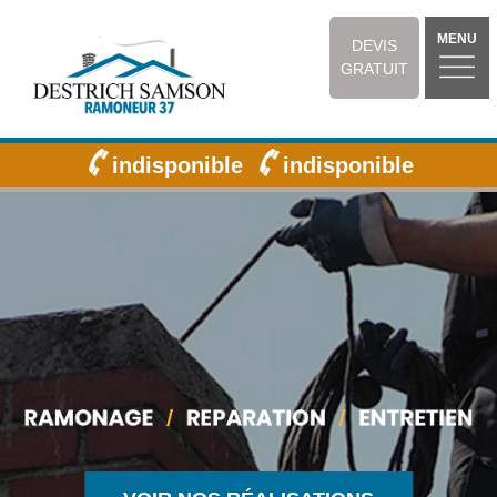
MENU
DEVIS
GRATUIT
indisponible
indisponible