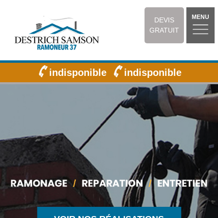
MENU
DEVIS
GRATUIT
indisponible
indisponible