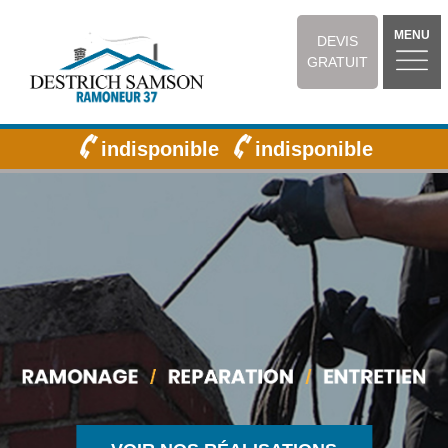
MENU
DEVIS
GRATUIT
indisponible
indisponible