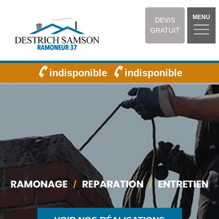
MENU
DEVIS
GRATUIT
indisponible
indisponible