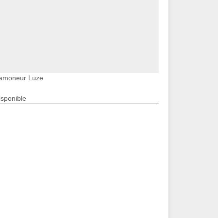
amoneur Luze
isponible