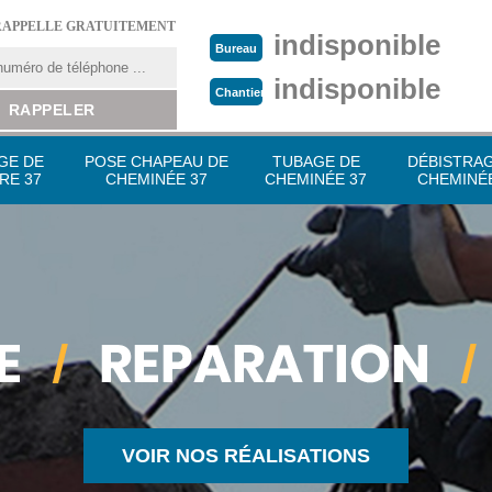
RAPPELLE GRATUITEMENT
indisponible
Bureau
indisponible
Chantier
GE DE
POSE CHAPEAU DE
TUBAGE DE
DÉBISTRA
RE 37
CHEMINÉE 37
CHEMINÉE 37
CHEMINÉE
VOIR NOS RÉALISATIONS