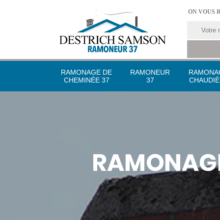
ON VOUS 
RAMONAGE DE
RAMONEUR
RAMONA
CHEMINÉE 37
37
CHAUDIÈ