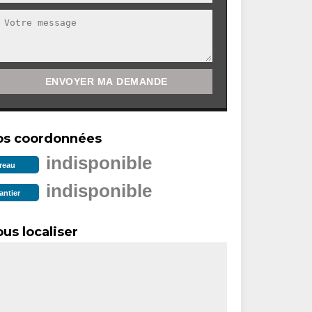
os coordonnées
indisponible
reau
indisponible
antier
us localiser