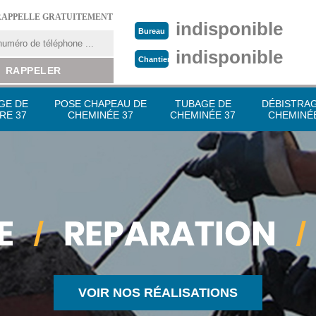
RAPPELLE GRATUITEMENT
indisponible
Bureau
indisponible
Chantier
GE DE
POSE CHAPEAU DE
TUBAGE DE
DÉBISTRA
RE 37
CHEMINÉE 37
CHEMINÉE 37
CHEMINÉE
VOIR NOS RÉALISATIONS