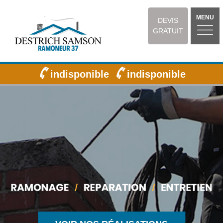
MENU
DEVIS
GRATUIT
indisponible
indisponible