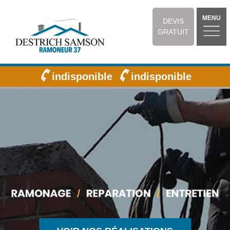
MENU
DEVIS
GRATUIT
indisponible
indisponible