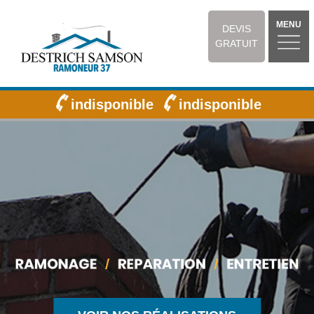
MENU
DEVIS
GRATUIT
indisponible
indisponible