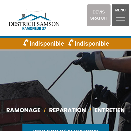
MENU
DEVIS
GRATUIT
indisponible
indisponible