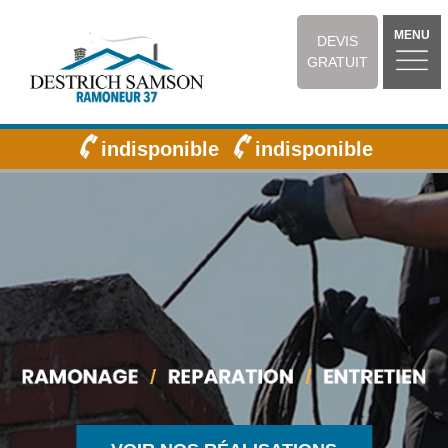
MENU
DEVIS
GRATUIT
indisponible
indisponible