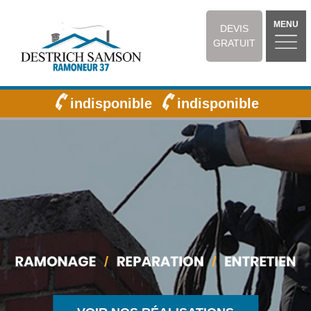
MENU
DEVIS
GRATUIT
indisponible
indisponible