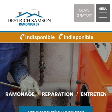
MENU
DEVIS
GRATUIT
indisponible
indisponible