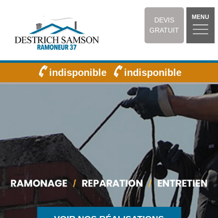
MENU
DEVIS
GRATUIT
indisponible
indisponible