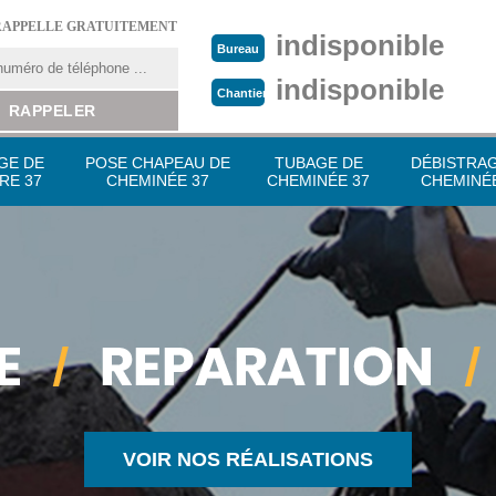
RAPPELLE GRATUITEMENT
indisponible
Bureau
indisponible
Chantier
GE DE
POSE CHAPEAU DE
TUBAGE DE
DÉBISTRA
RE 37
CHEMINÉE 37
CHEMINÉE 37
CHEMINÉE
VOIR NOS RÉALISATIONS