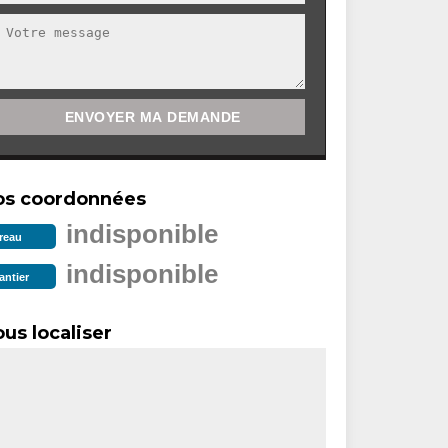
os coordonnées
indisponible
reau
indisponible
antier
us localiser