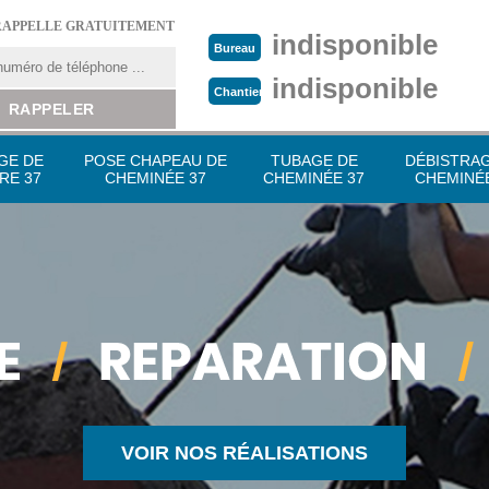
RAPPELLE GRATUITEMENT
indisponible
Bureau
indisponible
Chantier
GE DE
POSE CHAPEAU DE
TUBAGE DE
DÉBISTRA
RE 37
CHEMINÉE 37
CHEMINÉE 37
CHEMINÉE
VOIR NOS RÉALISATIONS