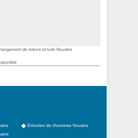
hangement de toiture et tuile Nouatre
isponible
atre
Entretien de cheminée Nouatre
atre