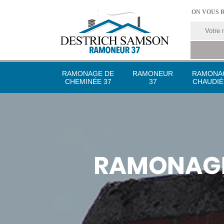
ON VOUS 
RAMONAGE DE
RAMONEUR
RAMONA
CHEMINÉE 37
37
CHAUDIÈ