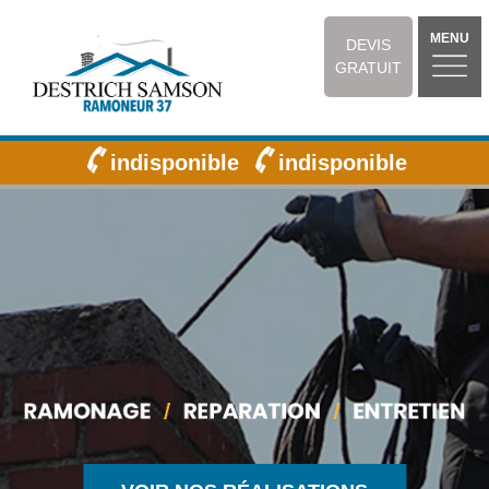
MENU
DEVIS
GRATUIT
indisponible
indisponible