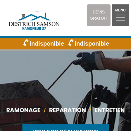
MENU
DEVIS
GRATUIT
indisponible
indisponible