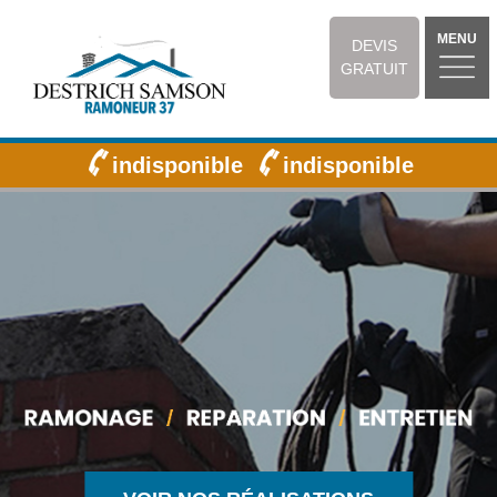
MENU
DEVIS
GRATUIT
indisponible
indisponible