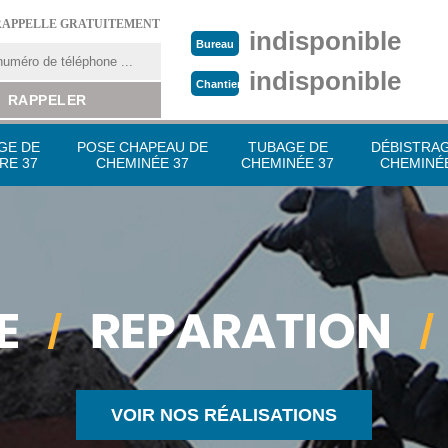
RAPPELLE GRATUITEMENT
indisponible
Bureau
indisponible
Chantier
GE DE
POSE CHAPEAU DE
TUBAGE DE
DÉBISTRA
RE 37
CHEMINÉE 37
CHEMINÉE 37
CHEMINÉE
VOIR NOS RÉALISATIONS