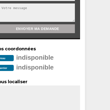
os coordonnées
indisponible
reau
indisponible
antier
us localiser