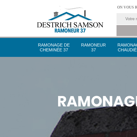
ON VOUS 
RAMONAGE DE
RAMONEUR
RAMONA
CHEMINÉE 37
37
CHAUDIÈ