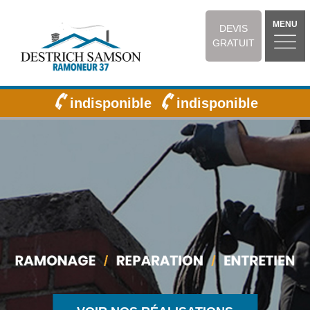
MENU
DEVIS
GRATUIT
indisponible
indisponible