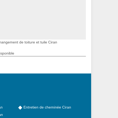
hangement de toiture et tuile Ciran
isponible
an
Entretien de cheminée Ciran
an