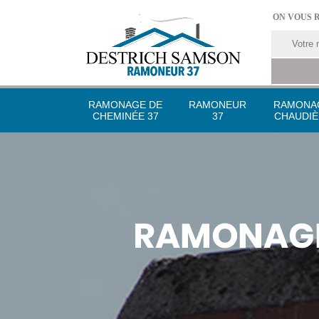
ON VOUS 
RAMONAGE DE
RAMONEUR
RAMONA
CHEMINÉE 37
37
CHAUDIÈ