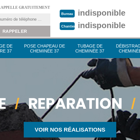
RAPPELLE GRATUITEMENT
indisponible
Bureau
indisponible
Chantier
GE DE
POSE CHAPEAU DE
TUBAGE DE
DÉBISTRA
RE 37
CHEMINÉE 37
CHEMINÉE 37
CHEMINÉE
VOIR NOS RÉALISATIONS