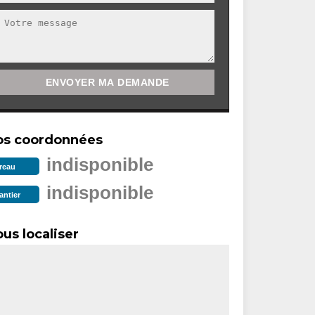
os coordonnées
indisponible
reau
indisponible
antier
us localiser