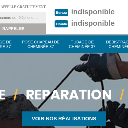
RAPPELLE GRATUITEMENT
indisponible
Bureau
indisponible
Chantier
GE DE
POSE CHAPEAU DE
TUBAGE DE
DÉBISTRA
RE 37
CHEMINÉE 37
CHEMINÉE 37
CHEMINÉE
VOIR NOS RÉALISATIONS