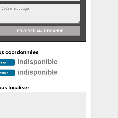
os coordonnées
indisponible
reau
indisponible
antier
us localiser