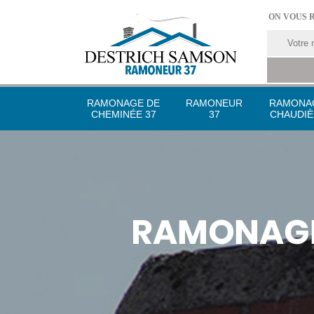
ON VOUS 
RAMONAGE DE
RAMONEUR
RAMONA
CHEMINÉE 37
37
CHAUDIÈ