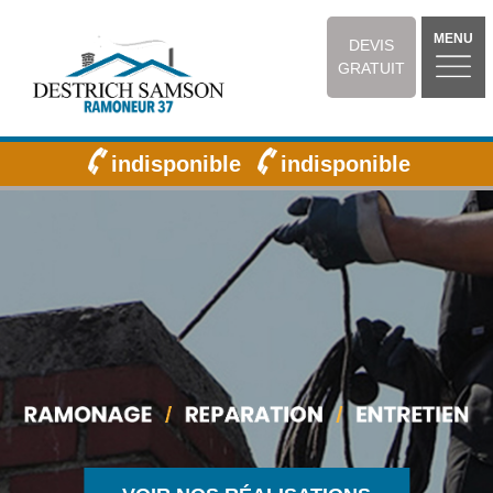
MENU
DEVIS
GRATUIT
indisponible
indisponible