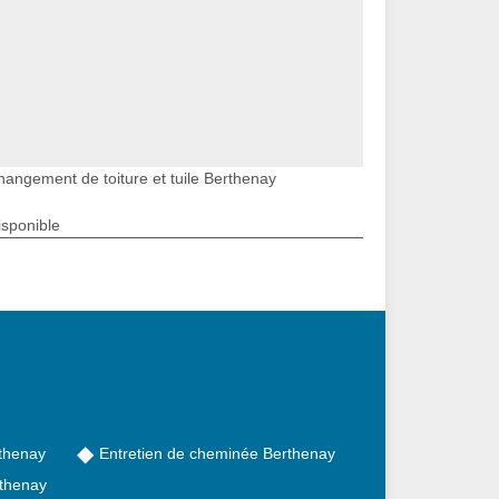
hangement de toiture et tuile Berthenay
isponible
thenay
Entretien de cheminée Berthenay
thenay