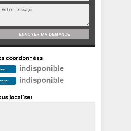
os coordonnées
indisponible
reau
indisponible
antier
us localiser