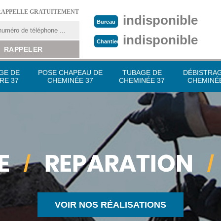
RAPPELLE GRATUITEMENT
indisponible
Bureau
indisponible
Chantier
GE DE
POSE CHAPEAU DE
TUBAGE DE
DÉBISTRA
RE 37
CHEMINÉE 37
CHEMINÉE 37
CHEMINÉE
VOIR NOS RÉALISATIONS