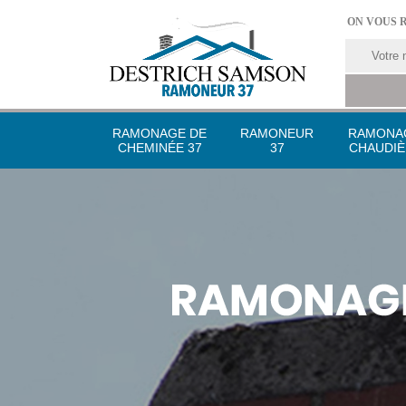
ON VOUS 
RAMONAGE DE
RAMONEUR
RAMONA
CHEMINÉE 37
37
CHAUDIÈ