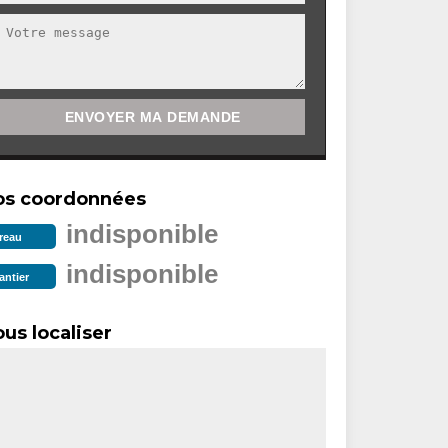
os coordonnées
indisponible
reau
indisponible
antier
us localiser