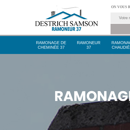
ON VOUS 
RAMONAGE DE
RAMONEUR
RAMONA
CHEMINÉE 37
37
CHAUDIÈ