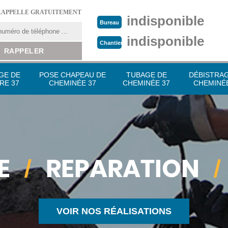
RAPPELLE GRATUITEMENT
indisponible
Bureau
indisponible
Chantier
GE DE
POSE CHAPEAU DE
TUBAGE DE
DÉBISTRA
RE 37
CHEMINÉE 37
CHEMINÉE 37
CHEMINÉE
VOIR NOS RÉALISATIONS