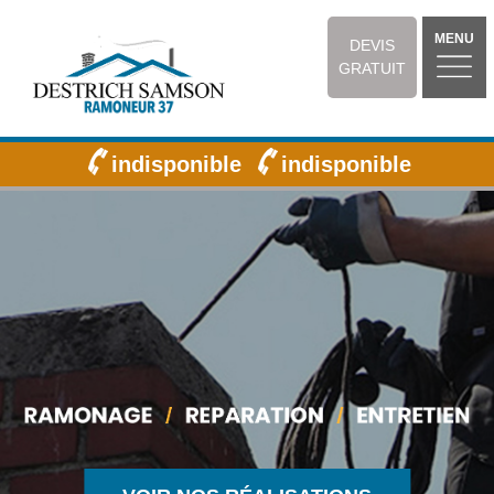
MENU
DEVIS
GRATUIT
indisponible
indisponible