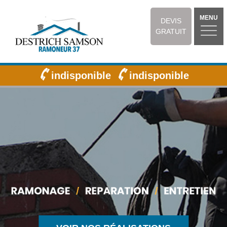
MENU
DEVIS
GRATUIT
indisponible
indisponible