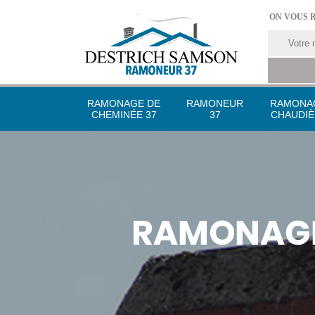
ON VOUS 
RAMONAGE DE
RAMONEUR
RAMONA
CHEMINÉE 37
37
CHAUDIÈ