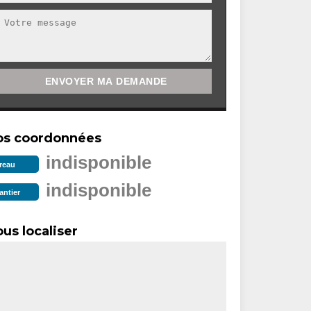
os coordonnées
indisponible
reau
indisponible
antier
us localiser