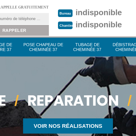
RAPPELLE GRATUITEMENT
indisponible
Bureau
indisponible
Chantier
GE DE
POSE CHAPEAU DE
TUBAGE DE
DÉBISTRA
RE 37
CHEMINÉE 37
CHEMINÉE 37
CHEMINÉE
VOIR NOS RÉALISATIONS