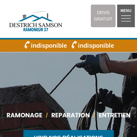
MENU
DEVIS
GRATUIT
indisponible
indisponible