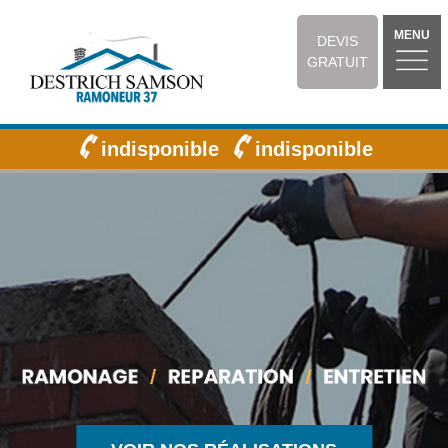
MENU
DEVIS
GRATUIT
indisponible
indisponible