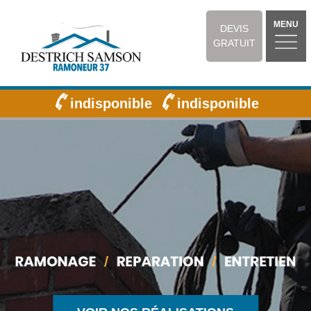
MENU
DEVIS
GRATUIT
indisponible
indisponible