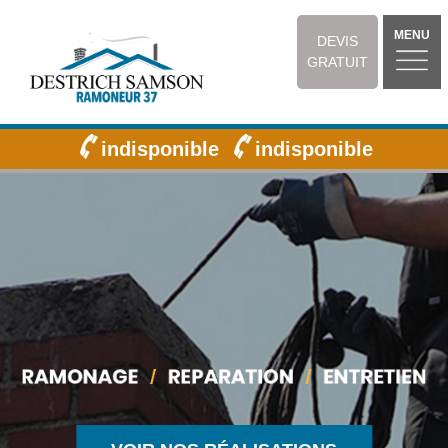
MENU
DEVIS
GRATUIT
indisponible
indisponible