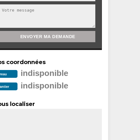
os coordonnées
indisponible
reau
indisponible
antier
us localiser