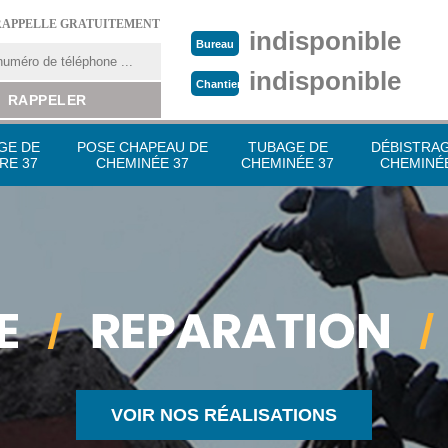
RAPPELLE GRATUITEMENT
indisponible
Bureau
indisponible
Chantier
GE DE
POSE CHAPEAU DE
TUBAGE DE
DÉBISTRA
RE 37
CHEMINÉE 37
CHEMINÉE 37
CHEMINÉE
VOIR NOS RÉALISATIONS