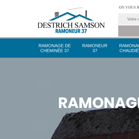
ON VOUS 
RAMONAGE DE
RAMONEUR
RAMONA
CHEMINÉE 37
37
CHAUDIÈ