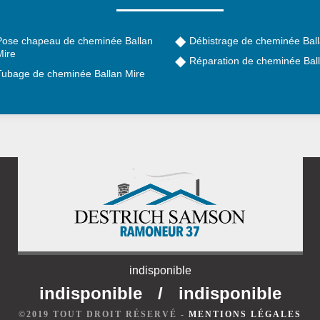
Pose chapeau de cheminée Ballan
Débistrage de cheminée Ball
Mire
Réparation de cheminée Bal
Tubage de cheminée Ballan Mire
indisponible
indisponible
/
indisponible
©2019 TOUT DROIT RÉSERVÉ -
MENTIONS LÉGALES