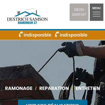
MENU
DEVIS
GRATUIT
indisponible
indisponible