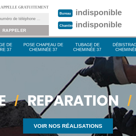
RAPPELLE GRATUITEMENT
indisponible
Bureau
indisponible
Chantier
GE DE
POSE CHAPEAU DE
TUBAGE DE
DÉBISTRA
RE 37
CHEMINÉE 37
CHEMINÉE 37
CHEMINÉE
VOIR NOS RÉALISATIONS