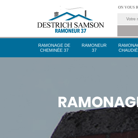
ON VOUS 
RAMONAGE DE
RAMONEUR
RAMONA
CHEMINÉE 37
37
CHAUDIÈ