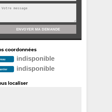
os coordonnées
indisponible
reau
indisponible
antier
us localiser