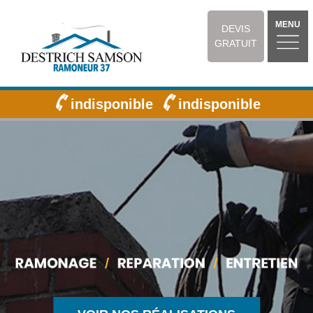
MENU
DEVIS
GRATUIT
indisponible
indisponible