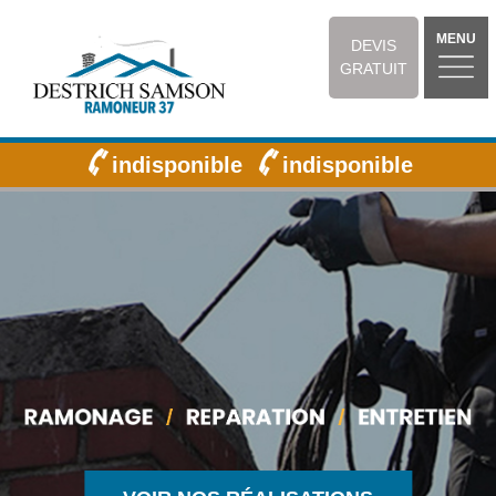
MENU
DEVIS
GRATUIT
indisponible
indisponible