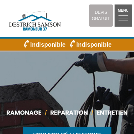
MENU
DEVIS
GRATUIT
indisponible
indisponible