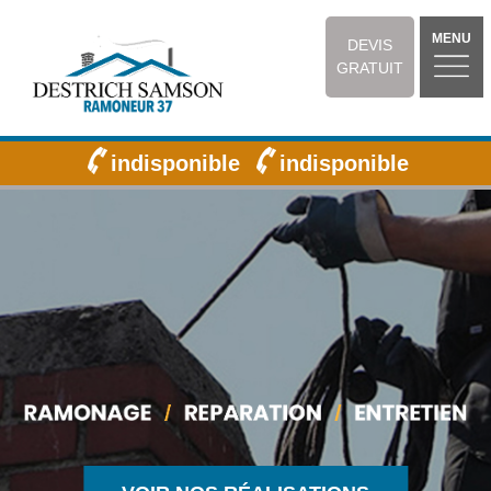
MENU
DEVIS
GRATUIT
indisponible
indisponible