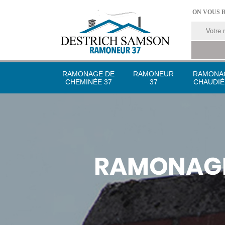
ON VOUS 
RAMONAGE DE
RAMONEUR
RAMONA
CHEMINÉE 37
37
CHAUDIÈ