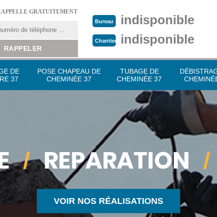
RAPPELLE GRATUITEMENT
indisponible
Bureau
indisponible
Chantier
GE DE
POSE CHAPEAU DE
TUBAGE DE
DÉBISTRA
RE 37
CHEMINÉE 37
CHEMINÉE 37
CHEMINÉE
VOIR NOS RÉALISATIONS