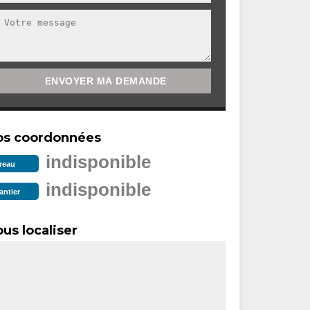
os coordonnées
indisponible
reau
indisponible
antier
us localiser