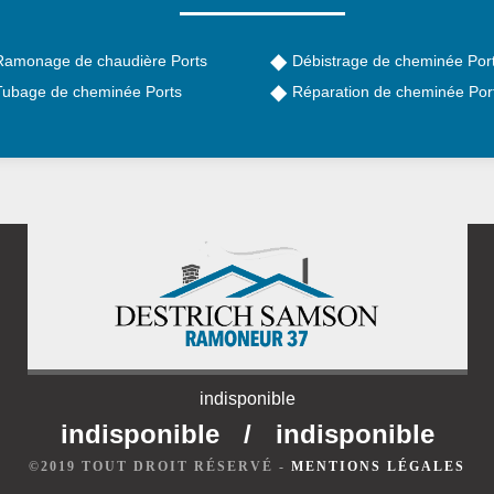
Ramonage de chaudière Ports
Débistrage de cheminée Por
Tubage de cheminée Ports
Réparation de cheminée Por
indisponible
indisponible
/
indisponible
©2019 TOUT DROIT RÉSERVÉ -
MENTIONS LÉGALES