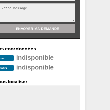
os coordonnées
indisponible
reau
indisponible
antier
us localiser