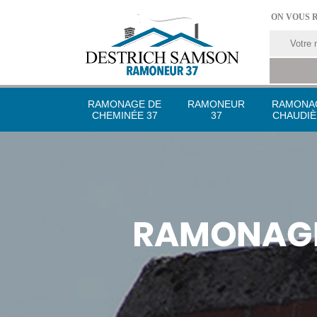
ON VOUS 
RAMONAGE DE
RAMONEUR
RAMONA
CHEMINÉE 37
37
CHAUDIÈ