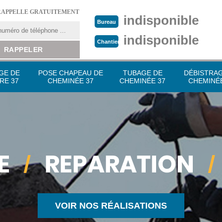
RAPPELLE GRATUITEMENT
indisponible
Bureau
indisponible
Chantier
GE DE
POSE CHAPEAU DE
TUBAGE DE
DÉBISTRA
RE 37
CHEMINÉE 37
CHEMINÉE 37
CHEMINÉE
VOIR NOS RÉALISATIONS