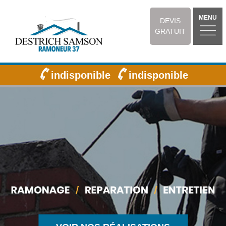
MENU
DEVIS
GRATUIT
indisponible
indisponible